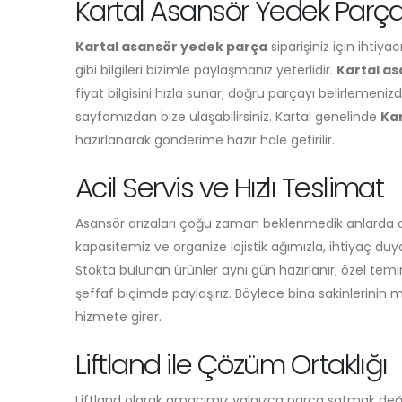
Kartal Asansör Yedek Parça S
Kartal asansör yedek parça
siparişiniz için ihtiy
gibi bilgileri bizimle paylaşmanız yeterlidir.
Kartal a
fiyat bilgisini hızla sunar; doğru parçayı belirlemenizd
sayfamızdan bize ulaşabilirsiniz. Kartal genelinde
Ka
hazırlanarak gönderime hazır hale getirilir.
Acil Servis ve Hızlı Teslimat
Asansör arızaları çoğu zaman beklenmedik anlarda ort
kapasitemiz ve organize lojistik ağımızla, ihtiyaç d
Stokta bulunan ürünler aynı gün hazırlanır; özel temin
şeffaf biçimde paylaşırız. Böylece bina sakinlerinin
hizmete girer.
Liftland ile Çözüm Ortaklığı
Liftland olarak amacımız yalnızca parça satmak de