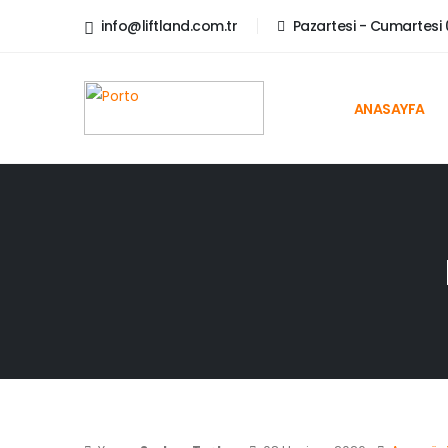
info@liftland.com.tr
Pazartesi - Cumartesi 0
ANASAYFA