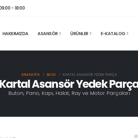
9:00 - 18:00
HAKKIMIZDA
ASANSÖR
ÜRÜNLER
E-KATALOG
ANASAYFA
BLOG
KARTAL ASANSÖR YEDEK PARÇA
Kartal Asansör Yedek Parç
Buton, Pano, Kapı, Halat, Ray ve Motor Parçaları