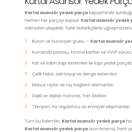
Kartal Asansör Yedek Parça 
Kartal asansör yedek parça
kapsamında sunduğumu
hemen her parçayı kapsar.
Kartal asansör yedek 
noktadan ulaşabilir, farklı tedarikçilerle uğraşmazsınız
Buton ve butoniyer grubu —
Kartal asansör ye
Kumanda panosu, kontrol kartları ve VVVF sürücü
Kat ve kabin kapı sistemleri ile kapı yedek parçala
Çelik halat, askı kayışı ve denge sistemleri
Kılavuz raylar ve ray bağlantı elemanları
Dişlili ve dişlisiz motorlar, fren blokları
Tampon, hız regülatörü ve emniyet ekipmanları
Tüm bu kalemler,
Kartal asansör yedek parça
hiz
Kartal asansör yedek parça
ürün listemiz, hem yen