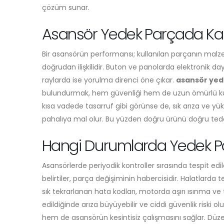
çözüm sunar.
Asansör Yedek Parçada Kalit
Bir asansörün performansı; kullanılan parçanın malz
doğrudan ilişkilidir. Buton ve panolarda elektronik da
raylarda ise yorulma direnci öne çıkar.
asansör yed
bulundurmak, hem güvenliği hem de uzun ömürlü kulla
kısa vadede tasarruf gibi görünse de, sık arıza ve 
pahalıya mal olur. Bu yüzden doğru ürünü doğru tedari
Hangi Durumlarda Yedek Pa
Asansörlerde periyodik kontroller sırasında tespit ed
belirtiler, parça değişiminin habercisidir. Halatlarda
sık tekrarlanan hata kodları, motorda aşırı ısınma ve ti
edildiğinde arıza büyüyebilir ve ciddi güvenlik riski 
hem de asansörün kesintisiz çalışmasını sağlar. Düze