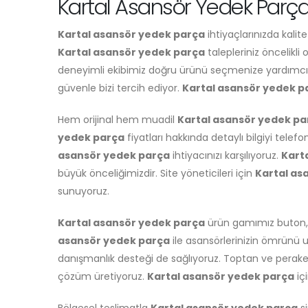
Kartal Asansör Yedek Parça
Kartal asansör yedek parça
ihtiyaçlarınızda kalit
Kartal asansör yedek parça
talepleriniz öncelikli 
deneyimli ekibimiz doğru ürünü seçmenize yardımcı 
güvenle bizi tercih ediyor.
Kartal asansör yedek p
Hem orijinal hem muadil
Kartal asansör yedek pa
yedek parça
fiyatları hakkında detaylı bilgiyi telefo
asansör yedek parça
ihtiyacınızı karşılıyoruz.
Kart
büyük önceliğimizdir. Site yöneticileri için
Kartal as
sunuyoruz.
Kartal asansör yedek parça
ürün gamımız buton, p
asansör yedek parça
ile asansörlerinizin ömrünü 
danışmanlık desteği de sağlıyoruz. Toptan ve pera
çözüm üretiyoruz.
Kartal asansör yedek parça
içi