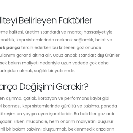
eyi Belirleyen Faktörler
eme kalitesi, üretim standardı ve montaj hassasiyetiyle
yanıklılık, kapı sistemlerinde mekanik sağlamlık, halat ve
ek parça
tercih ederken bu kriterleri göz önünde
nımı garanti altına alır. Ucuz ancak standart dışı ürünler
yüksek bakım maliyeti nedeniyle uzun vadede çok daha
kçiden almak, sağlıklı bir yatırımdır.
rça Değişimi Gerekir?
ilen aşınma, çatlak, korozyon ve performans kaybı gibi
 tel kopması, kapı sistemlerinde gürültü ve takılma, panoda
treşim en yaygın uyarı işaretleridir. Bu belirtiler göz ardı
oluşabilir. Erken müdahale, hem onarım maliyetini düşürür
nli bir bakım takvimi oluşturmak, beklenmedik arızaların