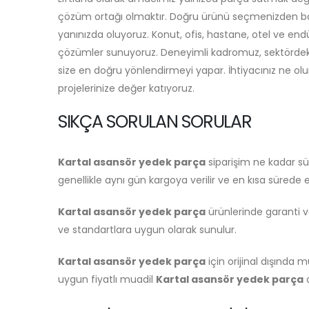
çözüm ortağı olmaktır. Doğru ürünü seçmenizden baş
yanınızda oluyoruz. Konut, ofis, hastane, otel ve endü
çözümler sunuyoruz. Deneyimli kadromuz, sektördeki 
size en doğru yönlendirmeyi yapar. İhtiyacınız ne olurs
projelerinize değer katıyoruz.
SIKÇA SORULAN SORULAR
Kartal asansör yedek parça
siparişim ne kadar sür
genellikle aynı gün kargoya verilir ve en kısa sürede el
Kartal asansör yedek parça
ürünlerinde garanti v
ve standartlara uygun olarak sunulur.
Kartal asansör yedek parça
için orijinal dışında
uygun fiyatlı muadil
Kartal asansör yedek parça
a