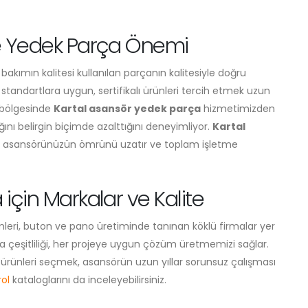
ve Yedek Parça Önemi
bakımın kalitesi kullanılan parçanın kalitesiyle doğru
tandartlara uygun, sertifikalı ürünleri tercih etmek uzun
 bölgesinde
Kartal asansör yedek parça
hizmetimizden
ığını belirgin biçimde azalttığını deneyimliyor.
Kartal
ih, asansörünüzün ömrünü uzatır ve toplam işletme
için Markalar ve Kalite
mleri, buton ve pano üretiminde tanınan köklü firmalar yer
 çeşitliliği, her projeye uygun çözüm üretmemizi sağlar.
i ürünleri seçmek, asansörün uzun yıllar sorunsuz çalışması
ol
kataloglarını da inceleyebilirsiniz.