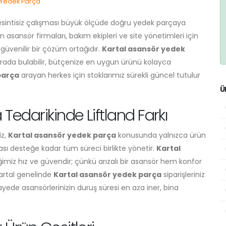
 Yedek Parça
kesintisiz çalışması büyük ölçüde doğru yedek parçaya
n asansör firmaları, bakım ekipleri ve site yönetimleri için
 güvenilir bir çözüm ortağıdır.
Kartal asansör yedek
 arada bulabilir, bütçenize en uygun ürünü kolayca
parça
arayan herkes için stoklarımız sürekli güncel tutulur
Ü
Tedarikinde Liftland Farkı
iz,
Kartal asansör yedek parça
konusunda yalnızca ürün
ı desteğe kadar tüm süreci birlikte yönetir.
Kartal
imiz hız ve güvendir; çünkü arızalı bir asansör hem konfor
Kartal genelinde
Kartal asansör yedek parça
siparişleriniz
u sayede asansörlerinizin duruş süresi en aza iner, bina