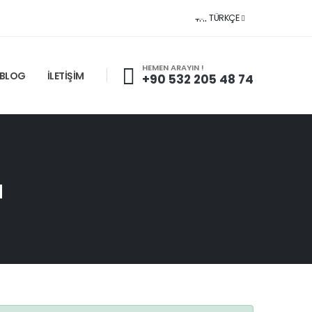
TÜRKÇE
HEMEN ARAYIN !
BLOG
İLETİŞİM
+90 532 205 48 74
a