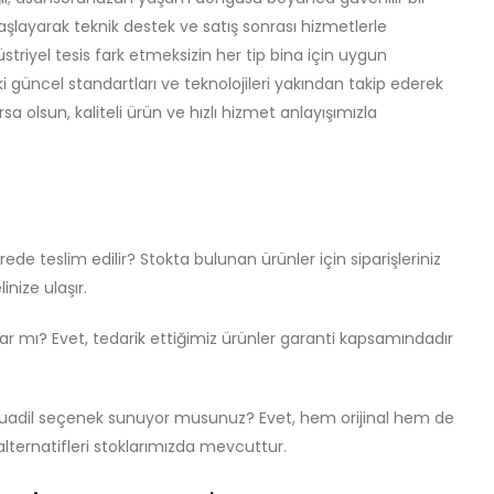
layarak teknik destek ve satış sonrası hizmetlerle
striyel tesis fark etmeksizin her tip bina için uygun
güncel standartları ve teknolojileri yakından takip ederek
a olsun, kaliteli ürün ve hızlı hizmet anlayışımızla
ede teslim edilir? Stokta bulunan ürünler için siparişleriniz
inize ulaşır.
ar mı? Evet, tedarik ettiğimiz ürünler garanti kapsamındadır
 muadil seçenek sunuyor musunuz? Evet, hem orijinal hem de
lternatifleri stoklarımızda mevcuttur.