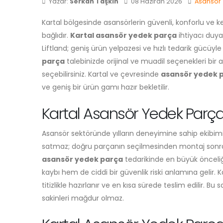
Yazar:
Serkan Taşkın
08 Haziran 2026
Asansör
Kartal bölgesinde asansörlerin güvenli, konforlu ve 
bağlıdır.
Kartal asansör yedek parça
ihtiyacı duya
Liftland; geniş ürün yelpazesi ve hızlı tedarik gücüyle
parça
talebinizde orijinal ve muadil seçenekleri bir
seçebilirsiniz. Kartal ve çevresinde
asansör yedek 
ve geniş bir ürün gamı hazır bekletilir.
Kartal Asansör Yedek Parça 
Asansör sektöründe yılların deneyimine sahip ekibim
satmaz; doğru parçanın seçilmesinden montaj sonras
asansör yedek parça
tedarikinde en büyük önceliğ
kaybı hem de ciddi bir güvenlik riski anlamına gelir. 
titizlikle hazırlanır ve en kısa sürede teslim edilir. B
sakinleri mağdur olmaz.