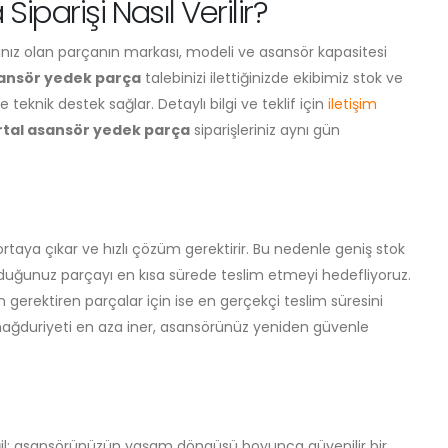
iparişi Nasıl Verilir?
acınız olan parçanın markası, modeli ve asansör kapasitesi
sansör yedek parça
talebinizi ilettiğinizde ekibimiz stok ve
e teknik destek sağlar. Detaylı bilgi ve teklif için
iletişim
rtal asansör yedek parça
siparişleriniz aynı gün
aya çıkar ve hızlı çözüm gerektirir. Bu nedenle geniş stok
uyduğunuz parçayı en kısa sürede teslim etmeyi hedefliyoruz.
 gerektiren parçalar için ise en gerçekçi teslim süresini
 mağduriyeti en aza iner, asansörünüz yeniden güvenle
ğil; asansörünüzün yaşam döngüsü boyunca güvenilir bir