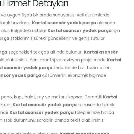
 Hizmet Detayları
e ve uygun fiyatı bir arada sunuyoruz. Acil durumlarda
olarak hazırlanır.
Kartal asansör yedek parça
alanında
olur. Bölgedeki ustalar
Kartal asansör yedek parça
için
arça
stoklarımız sürekli güncellenir ve geniş tutulur.
rça
seçenekleri tek çatı altında bulunur.
Kartal asansör
nla alabilirsiniz. Yeni montaj ve revizyon projelerinde
Kartal
al asansör yedek parça
tedarikinde hızlı teslimat en
ansör yedek parça
çözümlerini ekonomik biçimde
ano, kapı, halat, ray ve motoru kapsar. Garantili
Kartal
uzatın.
Kartal asansör yedek parça
konusunda teknik
kende
Kartal asansör yedek parça
taleplerinize hızlıca
n stok durumunu sorabilir, anında teklif alabilirsiniz.