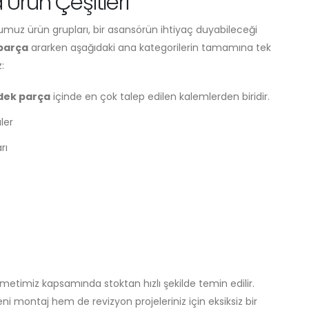
Ürün Çeşitleri
z ürün grupları, bir asansörün ihtiyaç duyabileceği
parça
ararken aşağıdaki ana kategorilerin tamamına tek
:
dek parça
içinde en çok talep edilen kalemlerden biridir.
ler
rı
metimiz kapsamında stoktan hızlı şekilde temin edilir.
i montaj hem de revizyon projeleriniz için eksiksiz bir