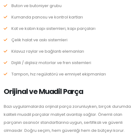
Buton ve butoniyer grubu
Kumanda panosu ve kontrol kartları
Kat ve kabin kapı sistemleri, kapı parçaları
Çelik halat ve askı sistemleri
Kılavuz raylar ve bağlantı elemanları
Dişlili / dişlisiz motorlar ve fren sistemleri
Tampon, hız regülatörü ve emniyet ekipmanları
Orijinal ve Muadil Parça
Bazı uygulamalarda orijinal parça zorunluyken, birçok durumda
kaliteli muadil parçalar maliyet avantajı sağlar. Önemli olan
parçanın asansör standartlarına uygun, sertifikalı ve güvenli
olmasıdır. Doğru seçim, hem güvenliği hem de bütçeyi korur.