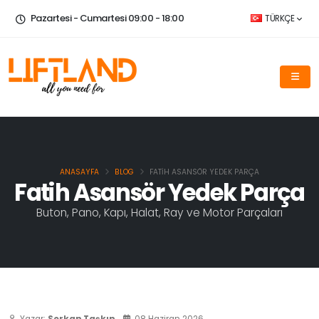
Pazartesi - Cumartesi 09:00 - 18:00
TÜRKÇE
ANASAYFA
BLOG
FATIH ASANSÖR YEDEK PARÇA
Fatih Asansör Yedek Parça
Buton, Pano, Kapı, Halat, Ray ve Motor Parçaları