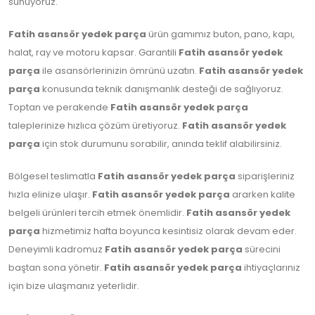
sunuyoruz.
Fatih asansör yedek parça
ürün gamımız buton, pano, kapı,
halat, ray ve motoru kapsar. Garantili
Fatih asansör yedek
parça
ile asansörlerinizin ömrünü uzatın.
Fatih asansör yedek
parça
konusunda teknik danışmanlık desteği de sağlıyoruz.
Toptan ve perakende
Fatih asansör yedek parça
taleplerinize hızlıca çözüm üretiyoruz.
Fatih asansör yedek
parça
için stok durumunu sorabilir, anında teklif alabilirsiniz.
Bölgesel teslimatla
Fatih asansör yedek parça
siparişleriniz
hızla elinize ulaşır.
Fatih asansör yedek parça
ararken kalite
belgeli ürünleri tercih etmek önemlidir.
Fatih asansör yedek
parça
hizmetimiz hafta boyunca kesintisiz olarak devam eder.
Deneyimli kadromuz
Fatih asansör yedek parça
sürecini
baştan sona yönetir.
Fatih asansör yedek parça
ihtiyaçlarınız
için bize ulaşmanız yeterlidir.