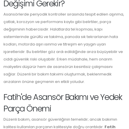
Değişimi Gerekir?
Asansörlerde periyodik kontroller sırasında tespit edilen aşınma,
çatlak, korozyon ve performans kaybı gibi belirtiler, parça
değişiminin habercisidir. Halatlarda tel kopması, kapı
sistemlerinde gürültü ve takılma, panoda sık tekrarlanan hata
kodları, motorda aşırı ısınma ve titreşim en yaygın uyarı
işaretleridir. Bu belirtiler göz ardı edildiğinde arıza büyüyebilir ve
ciddi güvenlik riski oluşabilir. Erken müdahale, hem onarım
maliyetini düşürür hem de asansörün kesintisiz çalışmasını
sağlar. Düzenli bir bakım takvimi oluşturmak, beklenmedik
arızaların önüne geçmenin en etkili yoludur.
Fatih'de Asansör Bakımı ve Yedek
Parça Önemi
Düzenli bakım, asansör güvenliğinin temelidir; ancak bakımın
kalitesi kullanılan parçanın kalitesiyle doğru orantılıdır.
Fatih