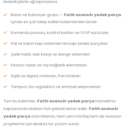
tedarikçilerle uğraşmazsınız:
Buton ve butoniyer grubu —
Fatih asansör yedek parça
içinde en çok talep edilen kalemlerden biridir.
Kumanda panosu, kontrol kartları ve VVVF sürücüler
Kat ve kabin kapı sistemleri ile kapı yedek parçaları
Çelik halat, askı kayışı ve denge sistemleri
Kılavuz raylar ve ray bağlantı elemanları
Dişlili ve dişlisiz motorlar, fren blokları
Tampon, hız regülatörü ve emniyet ekipmanları
Tüm bu kalemler,
Fatih asansör yedek parça
hizmetimiz
kapsamında stoktan hızlı şekilde temin edilir.
Fatih asansör
yedek parça
ürün listemiz, hem yeni montaj hem de revizyon
projeleriniz için eksiksiz bir çözüm sunar.