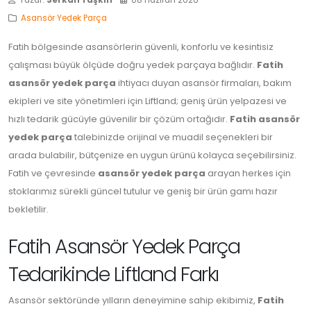
Yazar:
Serkan Taşkın
08 Haziran 2026
Asansör Yedek Parça
Fatih bölgesinde asansörlerin güvenli, konforlu ve kesintisiz
çalışması büyük ölçüde doğru yedek parçaya bağlıdır.
Fatih
asansör yedek parça
ihtiyacı duyan asansör firmaları, bakım
ekipleri ve site yönetimleri için Liftland; geniş ürün yelpazesi ve
hızlı tedarik gücüyle güvenilir bir çözüm ortağıdır.
Fatih asansör
yedek parça
talebinizde orijinal ve muadil seçenekleri bir
arada bulabilir, bütçenize en uygun ürünü kolayca seçebilirsiniz.
Fatih ve çevresinde
asansör yedek parça
arayan herkes için
stoklarımız sürekli güncel tutulur ve geniş bir ürün gamı hazır
bekletilir.
Fatih Asansör Yedek Parça
Tedarikinde Liftland Farkı
Asansör sektöründe yılların deneyimine sahip ekibimiz,
Fatih